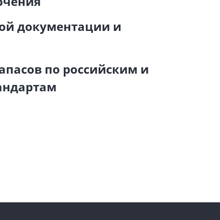
лючения
ной документации и
запасов по российским и
андартам