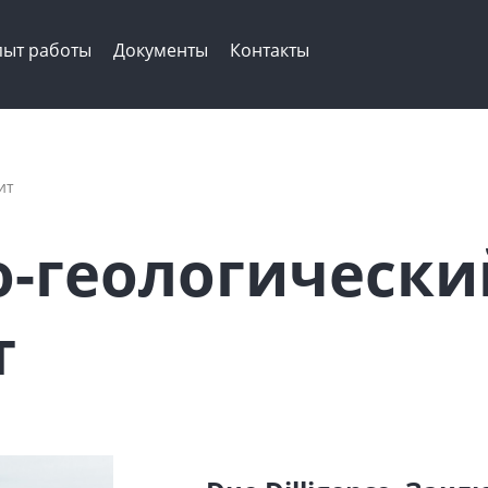
ыт работы
Документы
Контакты
ит
о-геологически
т