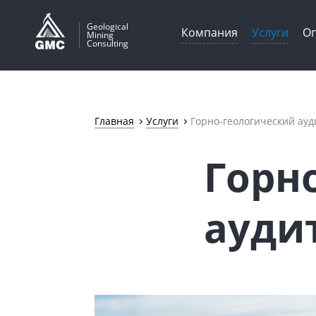
Geological
Компания
Услуги
Оп
Mining
Consulting
Главная
Услуги
Горно-геологический ауд
Горн
ауди